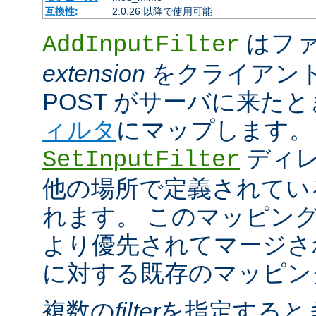
互換性:
2.0.26 以降で使用可能
はファ
AddInputFilter
extension
をクライアン
POST がサーバに来た
ィルタ
にマップします。
ディレ
SetInputFilter
他の場所で定義されてい
れます。 このマッピン
より優先されてマージさ
に対する既存のマッピン
複数の
filter
を指定すると