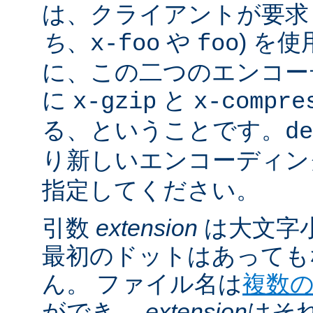
は、クライアントが要求し
ち
、
や
) を
x-foo
foo
に、この二つのエンコー
に
と
x-gzip
x-compre
る、ということです。
de
り新しいエンコーディン
指定してください。
引数
extension
は大文字
最初のドットはあっても
ん。 ファイル名は
複数
ができ、
extension
はそ