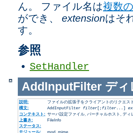
ん。 ファイル名は
複数
ができ、
extension
はそ
す。
参照
SetHandler
AddInputFilter
ディ
説明:
ファイルの拡張子をクライアントのリクエスト
構文:
AddInputFilter
filter
[;
filter
...]
ex
コンテキスト:
サーバ設定ファイル, バーチャルホスト, ディレクトリ
上書き:
FileInfo
ステータス:
モジュール:
mod_mime