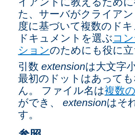
イアントに教えるために
た、サーバがクライアントの 
度に基づいて複数のドキ
ドキュメントを選ぶ
コン
ション
のためにも役に立
引数
extension
は大文字
最初のドットはあっても
ん。 ファイル名は
複数
ができ、
extension
はそ
す。
参照