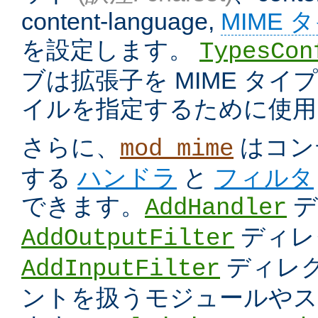
content-language,
MIME 
を設定します。
TypesCon
ブは拡張子を MIME タ
イルを指定するために使用
さらに、
はコン
mod_mime
する
ハンドラ
と
フィルタ
できます。
デ
AddHandler
ディレ
AddOutputFilter
ディレク
AddInputFilter
ントを扱うモジュールやス