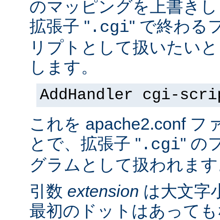
のマッピングを上書きし
拡張子 "
" で終わる
.cgi
リプトとして扱いたいと
します。
AddHandler cgi-scri
これを apache2.con
とで、拡張子 "
" の
.cgi
グラムとして扱われます
引数
extension
は大文字
最初のドットはあっても