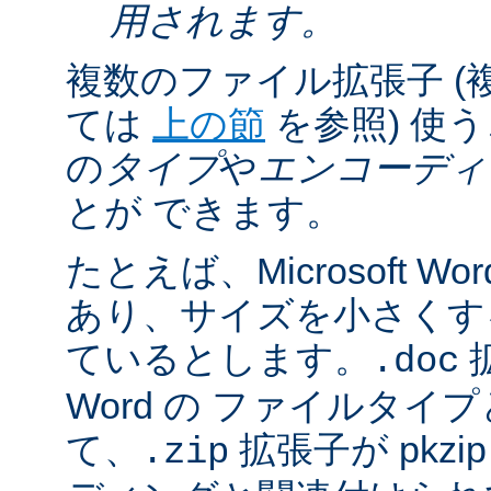
用されます。
複数のファイル拡張子 (
ては
上の節
を参照) 使
の
タイプ
や
エンコーディ
とが できます。
たとえば、Microsoft 
あり、サイズを小さくするた
ているとします。
拡
.doc
Word の ファイルタ
て、
拡張子が pkz
.zip