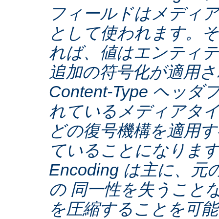
フィールドはメディア
として使われます。そ
れば、値はエンティテ
追加の符号化が適用さ
Content-Type ヘ
れているメディアタ
どの復号機構を適用す
ていることになります。C
Encoding は主に
の 同一性を失うこと
を圧縮することを可能