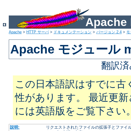
Apach
Apache
>
HTTP サーバ
>
ドキュメンテーション
>
バージョン 2.4
>
モ
Apache モジュール m
翻訳済
この日本語訳はすでに古
性があります。 最近更
には英語版をご覧下さい
説明:
リクエストされたファイルの拡張子とファイルの振