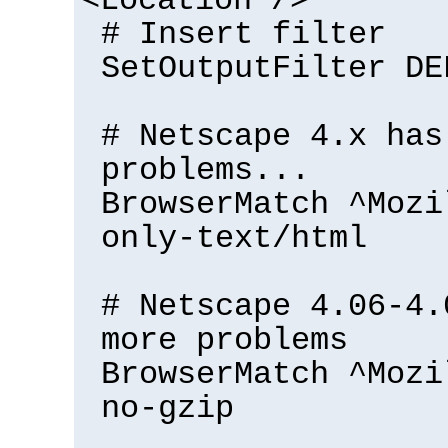
<Location />
# Insert filter
SetOutputFilter DE
# Netscape 4.x has
problems...
BrowserMatch ^Mozi
only-text/html
# Netscape 4.06-4.
more problems
BrowserMatch ^Mozi
no-gzip