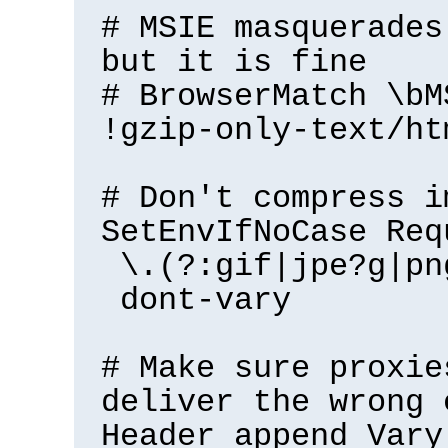
# MSIE masquerades
but it is fine
# BrowserMatch \bM
!gzip-only-text/ht
# Don't compress i
SetEnvIfNoCase Req
\.(?:gif|jpe?g|pn
dont-vary
# Make sure proxie
deliver the wrong 
Header append Vary