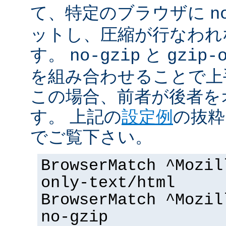
て、特定のブラウザに
n
ットし、圧縮が行なわれ
す。
と
no-gzip
gzip-
を組み合わせることで上
この場合、前者が後者を
す。 上記の
設定例
の抜粋
でご覧下さい。
BrowserMatch ^Mozil
only-text/html
BrowserMatch ^Mozil
no-gzip