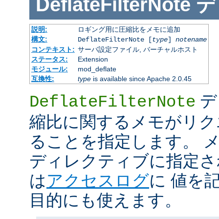
DeflateFilterNote
デ
説明:
ロギング用に圧縮比をメモに追加
構文:
DeflateFilterNote [
type
]
notename
コンテキスト:
サーバ設定ファイル, バーチャルホスト
ステータス:
Extension
モジュール:
mod_deflate
互換性:
type
is available since Apache 2.0.45
デ
DeflateFilterNote
縮比に関するメモがリク
ることを指定します。 メモ 
ディレクティブに指定さ
は
アクセスログ
に 値を
目的にも使えます。