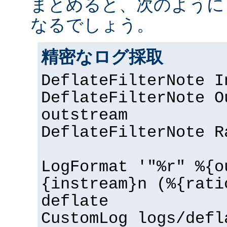
まとめると、次のように
なるでしょう。
精密なログ採取
DeflateFilterNote I
DeflateFilterNote O
outstream
DeflateFilterNote R
LogFormat '"%r" %{o
{instream}n (%{rati
deflate
CustomLog logs/defl