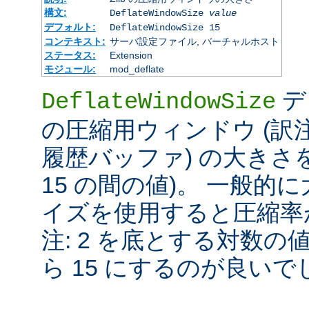
構文:
DeflateWindowSize
value
デフォルト:
DeflateWindowSize 15
コンテキスト:
サーバ設定ファイル, バーチャルホスト
ステータス:
Extension
モジュール:
mod_deflate
デ
DeflateWindowSize
の圧縮用ウィンドウ (訳注:
履歴バッファ) の大きさを
15 の間の値)。 一般
イズを使用すると圧縮率が
注: 2 を底とする対数の
ら 15 にするのが良いで