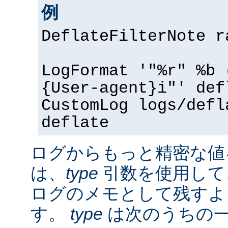
例
DeflateFilterNote r
LogFormat '"%r" %b 
{User-agent}i"' def
CustomLog logs/defl
deflate
ログからもっと精密な値
は、
type
引数を使用して
ログのメモとして残すよ
す。
type
は次のうちの