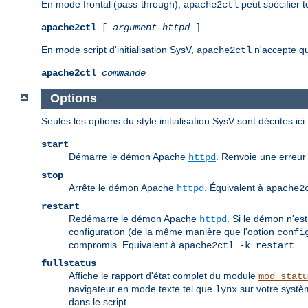
En mode frontal (pass-through),
peut spécifier 
apache2ctl
apache2ctl
[
argument-httpd
]
En mode script d'initialisation SysV,
n'accepte qu
apache2ctl
apache2ctl
commande
Options
Seules les options du style initialisation SysV sont décrites 
start
Démarre le démon Apache
. Renvoie une erreur 
httpd
stop
Arrête le démon Apache
. Équivalent à
httpd
apache2
restart
Redémarre le démon Apache
. Si le démon n'est
httpd
configuration (de la même manière que l'option
confi
compromis. Equivalent à
.
apache2ctl -k restart
fullstatus
Affiche le rapport d'état complet du module
mod_statu
navigateur en mode texte tel que
sur votre systèm
lynx
dans le script.