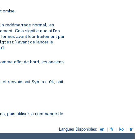
st omise.
d'un redémarrage normal, les
ent. Cela signifie que si l'on
en fermés avant leur traitement par
) avant de lancer le
igtest
.
ul
Comme effet de bord, les anciens
on et renvoie soit
, soit
Syntax Ok
ées, puis utiliser la commande de
Langues Disponibles:
en
|
fr
|
ko
|
tr