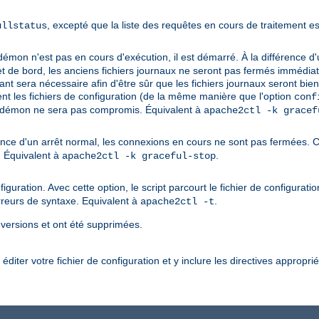
, excepté que la liste des requêtes en cours de traitement e
ullstatus
démon n'est pas en cours d'exécution, il est démarré. À la différence 
de bord, les anciens fichiers journaux ne seront pas fermés immédiatem
isant sera nécessaire afin d'être sûr que les fichiers journaux seront bi
ment les fichiers de configuration (de la même manière que l'option
conf
u démon ne sera pas compromis. Équivalent à
apache2ctl -k gracef
ence d'un arrêt normal, les connexions en cours ne sont pas fermées. 
. Équivalent à
.
apache2ctl -k graceful-stop
iguration. Avec cette option, le script parcourt le fichier de configurati
rreurs de syntaxe. Equivalent à
.
apache2ctl -t
 versions et ont été supprimées.
diter votre fichier de configuration et y inclure les directives appropri