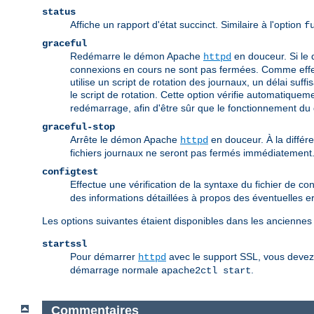
status
Affiche un rapport d'état succinct. Similaire à l'option
f
graceful
Redémarre le démon Apache
en douceur. Si le 
httpd
connexions en cours ne sont pas fermées. Comme effet 
utilise un script de rotation des journaux, un délai suff
le script de rotation. Cette option vérifie automatique
redémarrage, afin d'être sûr que le fonctionnement d
graceful-stop
Arrête le démon Apache
en douceur. À la différ
httpd
fichiers journaux ne seront pas fermés immédiatement
configtest
Effectue une vérification de la syntaxe du fichier de conf
des informations détaillées à propos des éventuelles e
Les options suivantes étaient disponibles dans les anciennes
startssl
Pour démarrer
avec le support SSL, vous devez é
httpd
démarrage normale
.
apache2ctl start
Commentaires