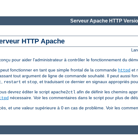
Serveur Apache HTTP Versio
 serveur HTTP Apache
Lan
 conçu pour aider l'administrateur à contrôler le fonctionnement du d
peut fonctionner en tant que simple frontal de la commande
et n
httpd
assant tout argument de ligne de commande souhaité. Il peut aussi fonc
,
et
, et traduisant ce dernier en signaux appropriés p
t
restart
stop
ous devrez éditer le script
afin de définir les chemins appr
apache2ctl
nécessaire. Voir les commentaires dans le script pour plus de déta
ttpd
ès, et une valeur supérieure à 0 en cas de problème. Voir les comment