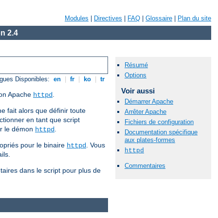
Modules
|
Directives
|
FAQ
|
Glossaire
|
Plan du site
n 2.4
Résumé
Options
gues Disponibles:
en
|
fr
|
ko
|
tr
Voir aussi
émon Apache
.
httpd
Démarrer Apache
e fait alors que définir toute
Arrêter Apache
tionner en tant que script
Fichiers de configuration
our le démon
.
httpd
Documentation spécifique
aux plates-formes
opriés pour le binaire
. Vous
httpd
httpd
ils.
Commentaires
aires dans le script pour plus de