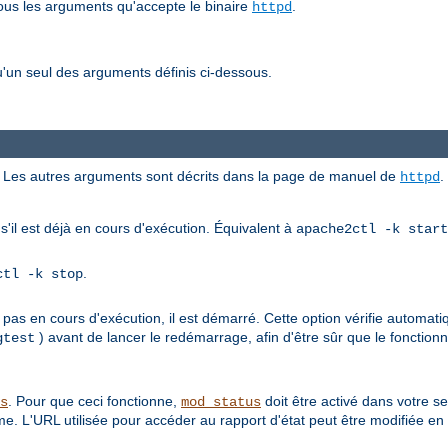
tous les arguments qu'accepte le binaire
.
httpd
'un seul des arguments définis ci-dessous.
ici. Les autres arguments sont décrits dans la page de manuel de
.
httpd
s'il est déjà en cours d'exécution. Équivalent à
apache2ctl -k start
.
ctl -k stop
 pas en cours d'exécution, il est démarré. Cette option vérifie automati
) avant de lancer le redémarrage, afin d'être sûr que le foncti
gtest
. Pour que ceci fonctionne,
doit être activé dans votre s
s
mod_status
e. L'URL utilisée pour accéder au rapport d'état peut être modifiée en 