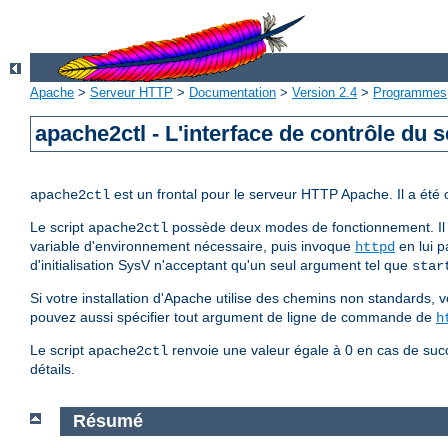
Apache
>
Serveur HTTP
>
Documentation
>
Version 2.4
>
Programmes
apache2ctl - L'interface de contrôle du
est un frontal pour le serveur HTTP Apache. Il a été
apache2ctl
Le script
possède deux modes de fonctionnement. Il 
apache2ctl
variable d'environnement nécessaire, puis invoque
en lui p
httpd
d'initialisation SysV n'acceptant qu'un seul argument tel que
star
Si votre installation d'Apache utilise des chemins non standards, v
pouvez aussi spécifier tout argument de ligne de commande de
h
Le script
renvoie une valeur égale à 0 en cas de succ
apache2ctl
détails.
Résumé