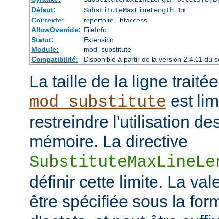
Défaut:
SubstituteMaxLineLength 1m
Contexte:
répertoire, .htaccess
AllowOverride:
FileInfo
Statut:
Extension
Module:
mod_substitute
Compatibilité:
Disponible à partir de la version 2.4.11 d
La taille de la ligne traité
est lim
mod_substitute
restreindre l'utilisation d
mémoire. La directive
SubstituteMaxLineLe
définir cette limite. La val
être spécifiée sous la fo