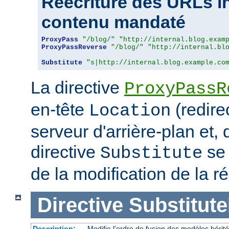
Réécriture des URLs i
contenu mandaté
ProxyPass
"/blog/"
"http://internal.blog.exam
ProxyPassReverse
"/blog/"
"http://internal.bl
Substitute
"s|http://internal.blog.example.co
La directive
ProxyPassR
en-tête
(redire
Location
serveur d'arrière-plan et,
directive
se 
Substitute
de la modification de la
Directive
Substitute
Description:
Modifie l'ordre de fusion des modèles hérit