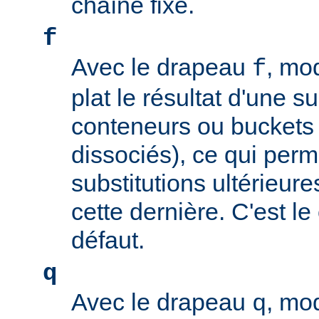
chaîne fixe.
f
Avec le drapeau
, mo
f
plat le résultat d'une su
conteneurs ou buckets
dissociés), ce qui perm
substitutions ultérieure
cette dernière. C'est l
défaut.
q
Avec le drapeau
, mo
q