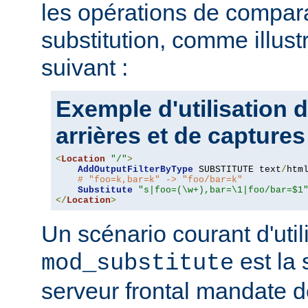
les opérations de compar
substitution, comme illus
suivant :
Exemple d'utilisation 
arrières et de captures
<
Location
"/"
>
AddOutputFilterByType
 SUBSTITUTE text
/
html
# "foo=k,bar=k" -> "foo/bar=k"
Substitute
"s|foo=(\w+),bar=\1|foo/bar=$1
</
Location
>
Un scénario courant d'util
est la 
mod_substitute
serveur frontal mandate 