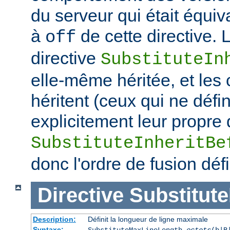
du serveur qui était équiv
à
de cette directive. 
off
directive
SubstituteIn
elle-même héritée, et les
héritent (ceux qui ne défi
explicitement leur propre 
SubstituteInheritBe
donc l'ordre de fusion défi
Directive
Substitut
Description:
Définit la longueur de ligne maximale
Syntaxe:
SubstituteMaxLineLength
octets
(b|B