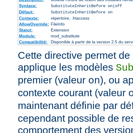
Syntaxe:
SubstituteInheritBefore on|off
Défaut:
SubstituteInheritBefore on
Contexte:
répertoire, .htaccess
AllowOverride:
FileInfo
Statut:
Extension
Module:
mod_substitute
Compatibilité:
Disponible à partir de la version 2.5 du s
Cette directive permet de d
applique les modèles
Su
premier (valeur
), ou a
on
contexte courant (valeur
maintenant définie par dé
cependant possible de res
comportement des version