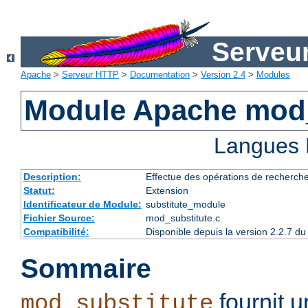
Serveu
Apache
>
Serveur HTTP
>
Documentation
>
Version 2.4
>
Modules
Module Apache mod_
Langues 
Description:
Effectue des opérations de recherch
Statut:
Extension
Identificateur de Module:
substitute_module
Fichier Source:
mod_substitute.c
Compatibilité:
Disponible depuis la version 2.2.7 
Sommaire
fournit 
mod_substitute