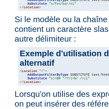
AddOutputFilterByType
 SUBSTITUTE text
/
html
Substitute
"s/foo/bar/ni"
</
Location
>
Si le modèle ou la chaîne 
contient un caractère slash '
autre délimiteur :
Exemple d'utilisation d
alternatif
<
Location
"/"
>
AddOutputFilterByType
 SUBSTITUTE text
/
html
Substitute
"s|<BR */?>|<br />|i"
</
Location
>
Lorsqu'on utilise des expr
on peut insérer des référ