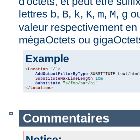
d'octets, et peut être suff
lettres
,
,
,
,
,
,
o
b
B
k
K
m
M
g
valeur respectivement en o
mégaOctets ou gigaOctet
Example
<
Location
"/"
>
AddOutputFilterByType
 SUBSTITUTE text
/
html
SubstituteMaxLineLength
10m
Substitute
"s/foo/bar/ni"
</
Location
>
Commentaires
Notice: