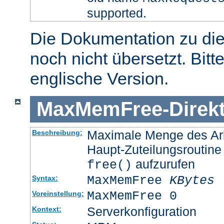
supported.
Die Dokumentation zu die
noch nicht übersetzt. Bitt
englische Version.
MaxMemFree
-
Direk
Maximale Menge des Arb
Beschreibung:
Haupt-Zuteilungsroutine
aufzurufen
free()
MaxMemFree
KBytes
Syntax:
MaxMemFree 0
Voreinstellung:
Serverkonfiguration
Kontext: