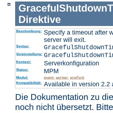
GracefulShutdownT
Direktive
Specify a timeout after 
Beschreibung:
server will exit.
GracefulShutdownT
Syntax:
GracefulShutdownTi
Voreinstellung:
Serverkonfiguration
Kontext:
MPM
Status:
Modul:
,
,
event
worker
prefork
Available in version 2.2 
Kompatibilität:
Die Dokumentation zu die
noch nicht übersetzt. Bitt