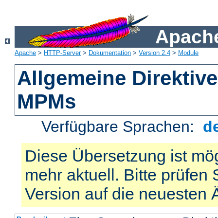
Apache
Apache
>
HTTP-Server
>
Dokumentation
>
Version 2.4
>
Module
Allgemeine Direktiv
MPMs
Verfügbare Sprachen:
d
Diese Übersetzung ist mög
mehr aktuell. Bitte prüfen 
Version auf die neuesten