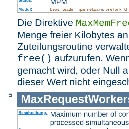
MPM
Status:
Modul:
,
,
,
,
beos
leader
mpm_netware
prefork
th
Die Direktive
MaxMemFre
Menge freier Kilobytes an
Zuteilungsroutine verwalt
aufzurufen. Wen
free()
gemacht wird, oder Null a
dieser Wert nicht eingesc
MaxRequestWorker
Maximum number of conne
Beschreibung:
processed simultaneous