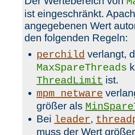
Der Wertebereich von
M
ist eingeschränkt. Apach
angegebenen Wert aut
den folgenden Regeln:
verlangt, 
perchild
k
MaxSpareThreads
ist.
ThreadLimit
verlan
mpm_netware
größer als
MinSpare
Bei
,
leader
thread
muss der Wert größer