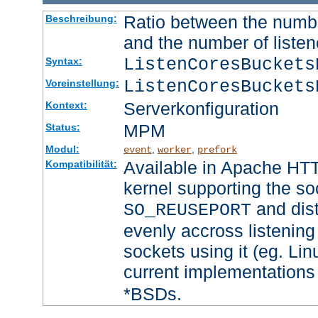
Ratio between the numbe
Beschreibung:
and the number of listen
ListenCoresBucket
Syntax:
ListenCoresBuckets
Voreinstellung:
Serverkonfiguration
Kontext:
MPM
Status:
Modul:
,
,
event
worker
prefork
Available in Apache HTT
Kompatibilität:
kernel supporting the so
and dist
SO_REUSEPORT
evenly accross listening
sockets using it (eg. Lin
current implementations
*BSDs.