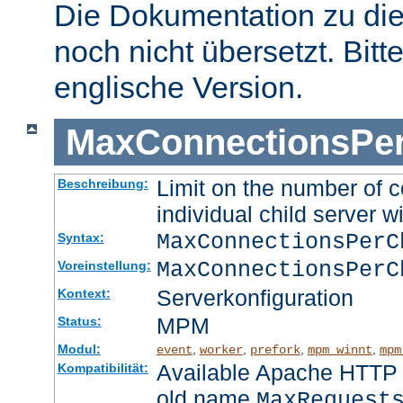
Die Dokumentation zu die
noch nicht übersetzt. Bitt
englische Version.
MaxConnectionsPer
Limit on the number of c
Beschreibung:
individual child server wi
MaxConnectionsPer
Syntax:
MaxConnectionsPerC
Voreinstellung:
Serverkonfiguration
Kontext:
MPM
Status:
Modul:
,
,
,
,
event
worker
prefork
mpm_winnt
mpm
Available Apache HTTP S
Kompatibilität:
old name
MaxRequest