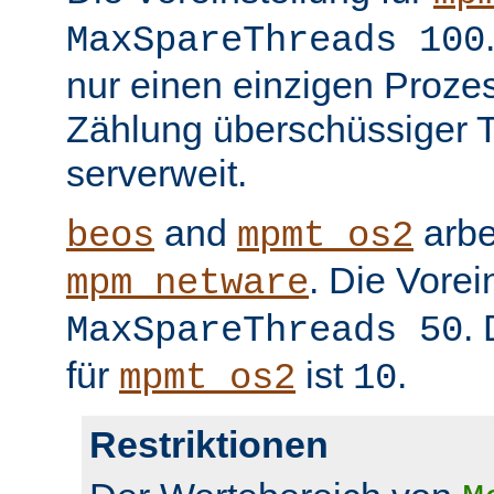
MaxSpareThreads 100
nur einen einzigen Prozess
Zählung überschüssiger T
serverweit.
and
arbe
beos
mpmt_os2
. Die Vorei
mpm_netware
.
MaxSpareThreads 50
für
ist
.
mpmt_os2
10
Restriktionen