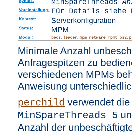
MinSpareThreads
An
Syntax:
Für Details siehe 
Voreinstellung:
Serverkonfiguration
Kontext:
MPM
Status:
Modul:
,
,
,
,
beos
leader
mpm_netware
mpmt_os2
p
Minimale Anzahl unbeschä
Anfragespitzen zu bedien
verschiedenen MPMs beh
Anweisung unterschiedlic
verwendet die 
perchild
un
MinSpareThreads 5
Anzahl der unbeschäftigt