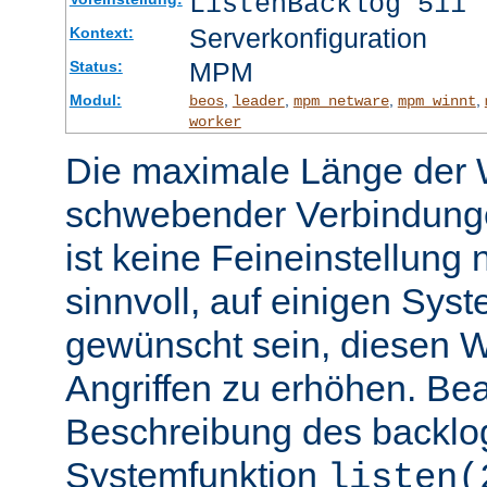
ListenBacklog 511
Serverkonfiguration
Kontext:
MPM
Status:
Modul:
,
,
,
,
beos
leader
mpm_netware
mpm_winnt
worker
Die maximale Länge der 
schwebender Verbindunge
ist keine Feineinstellung
sinnvoll, auf einigen Sys
gewünscht sein, diesen 
Angriffen zu erhöhen. Be
Beschreibung des backlo
Systemfunktion
listen(