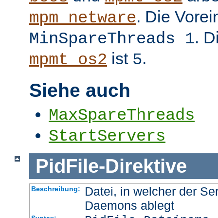
. Die Vorei
mpm_netware
. D
MinSpareThreads 1
ist
.
mpmt_os2
5
Siehe auch
MaxSpareThreads
StartServers
PidFile
-
Direktive
Datei, in welcher der Se
Beschreibung:
Daemons ablegt
Syntax: