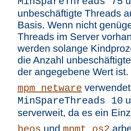
u
MinSpareThreads 75
unbeschäftigte Threads au
Basis. Wenn nicht genüge
Threads im Server vorha
werden solange Kindproze
die Anzahl unbeschäftigte
der angegebene Wert ist.
verwendet 
mpm_netware
u
MinSpareThreads 10
serverweit, da es ein Ein
und
arbe
beos
mpmt_os2