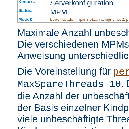
Serverkonfiguration
Kontext:
MPM
Status:
Modul:
,
,
,
,
beos
leader
mpm_netware
mpmt_os2
p
Maximale Anzahl unbeschä
Die verschiedenen MPMs
Anweisung unterschiedlic
Die Voreinstellung für
pe
.
MaxSpareThreads 10
die Anzahl der unbeschäf
der Basis einzelner Kind
viele unbeschäftigte Thre