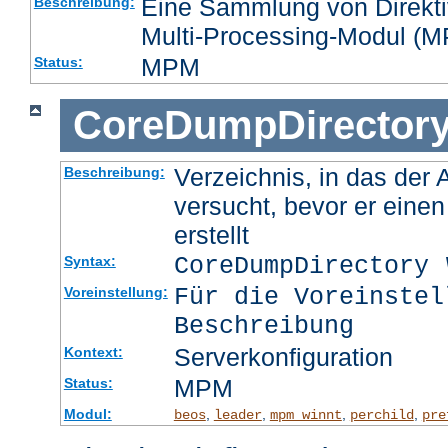
Eine Sammlung von Direktiv
Beschreibung:
Multi-Processing-Modul (MP
MPM
Status:
CoreDumpDirector
Verzeichnis, in das der
Beschreibung:
versucht, bevor er eine
erstellt
CoreDumpDirectory
Syntax:
Für die Voreinstel
Voreinstellung:
Beschreibung
Serverkonfiguration
Kontext:
MPM
Status:
Modul:
,
,
,
,
beos
leader
mpm_winnt
perchild
pre