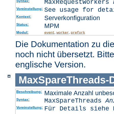
MaxRequestWorkers
Syntax:
See usage for deta
Voreinstellung:
Serverkonfiguration
Kontext:
MPM
Status:
Modul:
,
,
event
worker
prefork
Die Dokumentation zu die
noch nicht übersetzt. Bitt
englische Version.
MaxSpareThreads
-
D
Maximale Anzahl unbesc
Beschreibung:
MaxSpareThreads
An
Syntax:
Für Details siehe 
Voreinstellung: