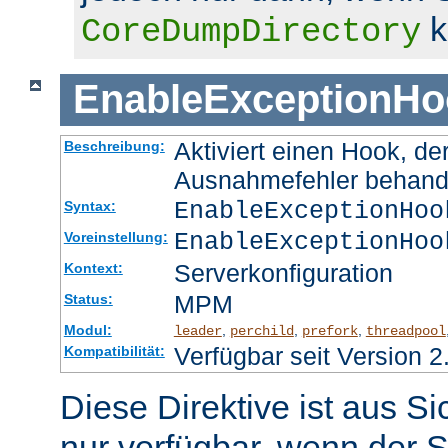
k
CoreDumpDirectory
EnableExceptionHo
Aktiviert einen Hook, d
Beschreibung:
Ausnahmefehler behand
EnableExceptionHoo
Syntax:
EnableExceptionHoo
Voreinstellung:
Serverkonfiguration
Kontext:
MPM
Status:
Modul:
,
,
,
leader
perchild
prefork
threadpool
Verfügbar seit Version 2
Kompatibilität:
Diese Direktive ist aus S
nur verfügbar, wenn der S