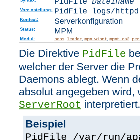
PidFile
Dateiname
PidFile logs/httpd
Voreinstellung:
Serverkonfiguration
Kontext:
MPM
Status:
Modul:
,
,
,
,
beos
leader
mpm_winnt
mpmt_os2
per
Die Direktive
be
PidFile
welcher der Server die P
Daemons ablegt. Wenn de
absolut angegeben wird, w
interpretiert
ServerRoot
Beispiel
PidFile /var/run/ap